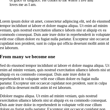
of grace or disgrace. He comes to me where I live and
loves me as I am.
Lorem ipsum dolor sit amet, consectetur adipiscing elit, sed do eiusmo
tempor incididunt ut labore et dolore magna aliqua. Ut enim ad minim
veniam, quis nostrud exercitation ullamco laboris nisi ut aliquip ex ea
commodo consequat. Duis aute irure dolor in reprehenderit in voluptat
velit esse cillum dolore eu fugiat nulla pariatur. Excepteur sint occaecat
cupidatat non proident, sunt in culpa qui officia deserunt mollit anim id
est laborum.
From many we become one
Sed do eiusmod tempor incididunt ut labore et dolore magna aliqua. Ut
enim ad minim veniam, quis nostrud exercitation ullamco laboris nisi ut
aliquip ex ea commodo consequat. Duis aute irure dolor in
reprehenderit in voluptate velit esse cillum dolore eu fugiat nulla
pariatur. Excepteur sint occaecat cupidatat non proident, sunt in culpa
qui officia deserunt mollit anim id est laborum.
Ddolore magna aliqua. Ut enim ad minim veniam, quis nostrud
exercitation ullamco laboris nisi ut aliquip ex ea commodo consequat.
Duis aute irure dolor in reprehenderit in voluptate velit esse cillum
dolore eu fugiat nulla pariatur. Excepteur sint occaecat cupidatat non